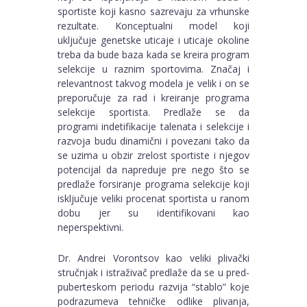
sportiste koji kasno sazrevaju za vrhunske
rezultate. Konceptualni model koji
uključuje genetske uticaje i uticaje okoline
treba da bude baza kada se kreira program
selekcije u raznim sportovima. Značaj i
relevantnost takvog modela je velik i on se
preporučuje za rad i kreiranje programa
selekcije sportista. Predlaže se da
programi indetifikacije talenata i selekcije i
razvoja budu dinamični i povezani tako da
se uzima u obzir zrelost sportiste i njegov
potencijal da napreduje pre nego što se
predlaže forsiranje programa selekcije koji
isključuje veliki procenat sportista u ranom
dobu jer su identifikovani kao
neperspektivni.
Dr. Andrei Vorontsov kao veliki plivački
stručnjak i istraživač predlaže da se u pred-
puberteskom periodu razvija “stablo” koje
podrazumeva tehničke odlike plivanja,