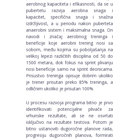
aerobnog kapaciteta i efikasnosti, da se u
pubertetu razvija aerobna snaga i
kapacitet, specifična snaga i snažna
izdržljivost, a u periodu nakon puberteta
anaerobni sistem i maksimalna snaga. On
navodi i značaj aerobnog treninga i
beneficije koje aerobni trening nosi sa
sobom, među kojima su poboljašanja na
velikoj lepezi različitih disciplina od 50 do
1500 metara, dok fokus na sprint plivanju
nosi beneficije samo na sprint deonicama.
Prisustvo treninga opisuje dobrim ukoliko
je trener prisutan preko 85% treninga, a
odličnim ukoliko je prisutan 100%.
U procesu razvoja programa bitno je prvo
identifikovati potencijalne plivače za
vrhunske rezultate, ali se ne osvrtati
isključivo na rezultate testova. Potom je
bitno ustanoviti dugoročne planove rada,
progresiju dugoročnih planova, formirati