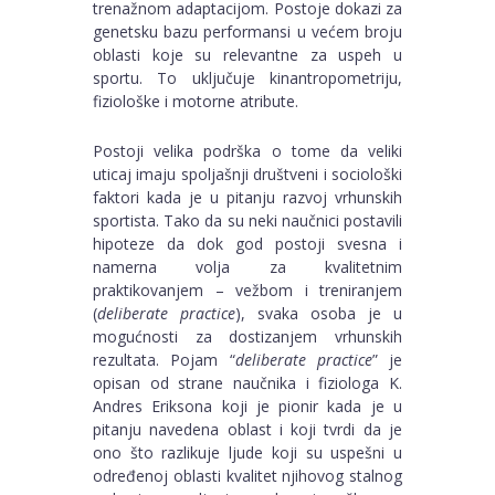
trenažnom adaptacijom. Postoje dokazi za
genetsku bazu performansi u većem broju
oblasti koje su relevantne za uspeh u
sportu. To uključuje kinantropometriju,
fiziološke i motorne atribute.
Postoji velika podrška o tome da veliki
uticaj imaju spoljašnji društveni i sociološki
faktori kada je u pitanju razvoj vrhunskih
sportista. Tako da su neki naučnici postavili
hipoteze da dok god postoji svesna i
namerna volja za kvalitetnim
praktikovanjem – vežbom i treniranjem
(
deliberate practice
), svaka osoba je u
mogućnosti za dostizanjem vrhunskih
rezultata. Pojam “
deliberate practice
” je
opisan od strane naučnika i fiziologa K.
Andres Eriksona koji je pionir kada je u
pitanju navedena oblast i koji tvrdi da je
ono što razlikuje ljude koji su uspešni u
određenoj oblasti kvalitet njihovog stalnog