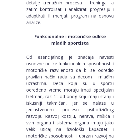
detalje trenažnih procesa i treninga, a
zatim kontrolisati i analizirati progresiju i
adaptirati ili menjati program na osnovu
analize.
Funkcionalne i motoričke odlike
mladih sportista
Od esencijalnog je značaja navesti
osnovne odlike funkcionalnih sposobnosti i
motoričke razvijenosti da bi se odredio
pravilan način rada sa decom i mlađim
uzrastima. Deca koja su u sportu
određeno vreme moraju imati specijalan
tretman, različit od onog koji imaju stariji i
iskusniji takmičari, jer se nalaze u
jedinstvenom procesu psihofizičkog
razvoja. Razvoj kostiju, nerava, mišića i
svih organa i sistema organa imaju jako
velik uticaj na fiziološki kapacitet i
motoričke sposobnosti. I ubrzan razvoj na