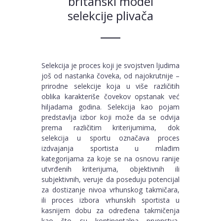
britanski model
selekcije plivača
Selekcija je proces koji je svojstven ljudima
još od nastanka čoveka, od najokrutnije –
prirodne selekcije koja u više različitih
oblika karakteriše čovekov opstanak već
hiljadama godina. Selekcija kao pojam
predstavlja izbor koji može da se odvija
prema različitim kriterijumima, dok
selekcija u sportu označava proces
izdvajanja sportista u mlađim
kategorijama za koje se na osnovu ranije
utvrđenih kriterijuma, objektivnih ili
subjektivnih, veruje da poseduju potencijal
za dostizanje nivoa vrhunskog takmičara,
ili proces izbora vrhunskih sportista u
kasnijem dobu za određena takmičenja
kao što su kontinentalna prvenstva,