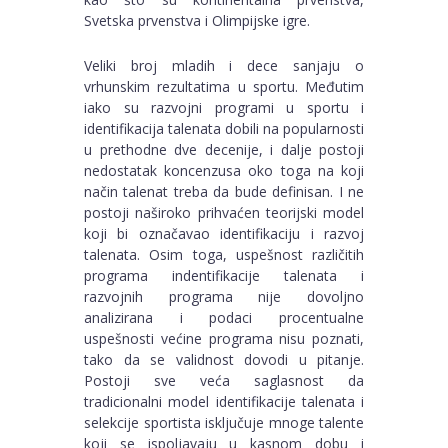
Svetska prvenstva i Olimpijske igre.
Veliki broj mladih i dece sanjaju o
vrhunskim rezultatima u sportu. Međutim
iako su razvojni programi u sportu i
identifikacija talenata dobili na popularnosti
u prethodne dve decenije, i dalje postoji
nedostatak koncenzusa oko toga na koji
način talenat treba da bude definisan. I ne
postoji naširoko prihvaćen teorijski model
koji bi označavao identifikaciju i razvoj
talenata. Osim toga, uspešnost različitih
programa indentifikacije talenata i
razvojnih programa nije dovoljno
analizirana i podaci procentualne
uspešnosti većine programa nisu poznati,
tako da se validnost dovodi u pitanje.
Postoji sve veća saglasnost da
tradicionalni model identifikacije talenata i
selekcije sportista isključuje mnoge talente
koji se ispoljavaju u kasnom dobu i