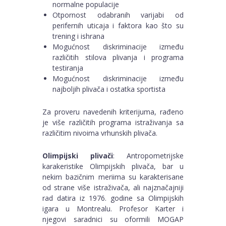
normalne populacije
Otpornost odabranih varijabi od
perifernih uticaja i faktora kao što su
trening i ishrana
Mogućnost diskriminacije između
različitih stilova plivanja i programa
testiranja
Mogućnost diskriminacije između
najboljih plivača i ostatka sportista
Za proveru navedenih kriterijuma, rađeno
je više različitih programa istraživanja sa
različitim nivoima vrhunskih plivača.
Olimpijski plivači
: Antropometrijske
karakeristike Olimpijskih plivača, bar u
nekim bazičnim meriima su karakterisane
od strane više istraživača, ali najznačajniji
rad datira iz 1976. godine sa Olimpijskih
igara u Montrealu. Profesor Karter i
njegovi saradnici su oformili MOGAP