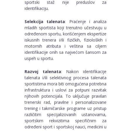
sportski staž nije preduslov za
identifikaciju.
Selekcija talenata
: Praćenje i analiza
mladih sportista koji trenutno učestvuju u
određenom sportu, korišćenjem ekspertize
iskusnih trenera i/ili fizičkih, fizioloških i
motornih atributa i veština sa ciljem
identifikacije onih sa najvećom šansom za
uspeh u sportu.
Razvoj talenata
: Nakon identifikacije
talenata i/ili selektivnog procesa talenata
sportistima mora biti omogućena potrebna
infrastruktura i uslovi za potpuni razvitak
njihovih potencijala. To uključuje pravilan
trenerski rad, pravilne i personalizovane
trening i takmičarske programe uz pristup
različitim specijalizovanih ustanovama,
sportskim rekvizitima specifičnim za
određeni sport i sportskoj nauci, medicini u