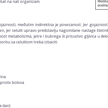
fekat na naš organizam.
gojaznosti, međutim indirektna je povezanost. Jer gojaznos
en, jer celulit upravo predstavlju nagomilane naslage štetnih
labost metabolizma, jetre i bubrega ili prisustvo gljivica u d
orbu sa celulitom treba izbaciti:
vina
 protiv bolova
a dan)