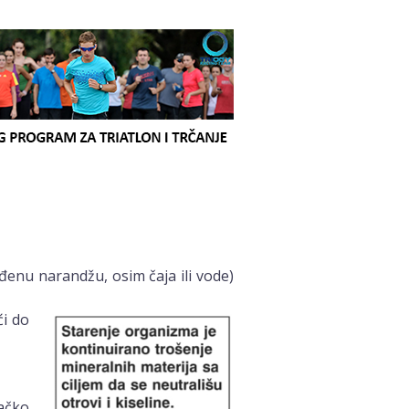
eđenu narandžu, osim čaja ili vode)
ći do
ačko