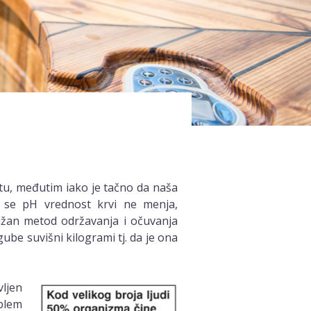
tu, međutim iako je tačno da naša
da se pH vrednost krvi ne menja,
 važan metod održavanja i očuvanja
ube suvišni kilogrami tj. da je ona
vljen
oblem