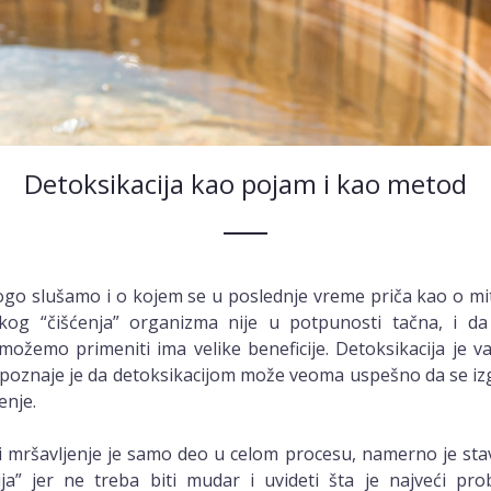
Detoksikacija kao pojam i kao metod
go slušamo i o kojem se u poslednje vreme priča kao o mi
likog “čišćenja” organizma nije u potpunosti tačna, i 
 možemo primeniti ima velike beneficije. Detoksikacija je
i poznaje je da detoksikacijom može veoma uspešno da se izg
enje.
 i mršavljenje je samo deo u celom procesu, namerno je sta
ija” jer ne treba biti mudar i uvideti šta je najveći pr