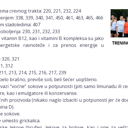
ma crevnog trakta: 220, 221, 232, 224
jem: 338, 339, 340, 341, 450, 461, 463, 465, 466
m sladoledima: 407
boljenja: 230, 231, 232, 233
 vitamin B12, kao i vitamini B kompleksa su jako
energetske ravnoteže i za prenos energije u
 320, 321
11, 312
11, 213, 214, 215, 216, 217, 239
 belo brašno, previše soli, beli šećer uopšteno.
kvazi “voćne” sokove u potpunosti (piti samo limunadu ili c
re, kao i emulgatore ili konzervanse.
čnih proizvoda (nikako naglo izbaciti u potpunosti jer će do
ina D).
ne sokove.
 umesto grickalica.
ske lekove (brufen, lekove za bolove, kao i one za vešt