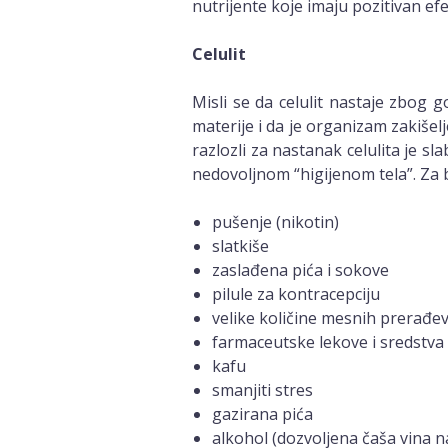
nutrijente koje imaju pozitivan e
Celulit
Misli se da celulit nastaje zbog 
materije i da je organizam zakišelj
razlozli za nastanak celulita je s
nedovoljnom “higijenom tela”. Za b
pušenje (nikotin)
slatkiše
zaslađena pića i sokove
pilule za kontracepciju
velike količine mesnih prerađe
farmaceutske lekove i sredstva
kafu
smanjiti stres
gazirana pića
alkohol (dozvoljena čaša vina n