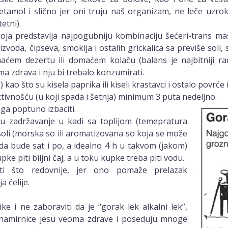
etamol i slično jer oni truju naš organizam, ne leče uzro
tetni).
ja predstavlja najpogubniju kombinaciju šećeri-trans mast
oizvoda, čipseva, smokija i ostalih grickalica sa previše soli
em dezertu ili domaćem kolaču (balans je najbitniji radi
a zdrava i nju bi trebalo konzumirati.
 kao što su kisela paprika ili kiseli krastavci i ostalo povrće 
ivnošću (u koji spada i šetnja) minimum 3 puta nedeljno.
 ga poptuno izbaciti.
ju zadržavanje u kadi sa toplijom (temepratura
soli (morska so ili aromatizovana so koja se može
da bude sat i po, a idealno 4 h u takvom (jakom)
ke piti biljni čaj, a u toku kupke treba piti vodu.
osti što redovnije, jer ono pomaže prelazak
a ćelije.
ke i ne zaboraviti da je “gorak lek alkalni lek”,
namirnice jesu veoma zdrave i poseduju mnoge