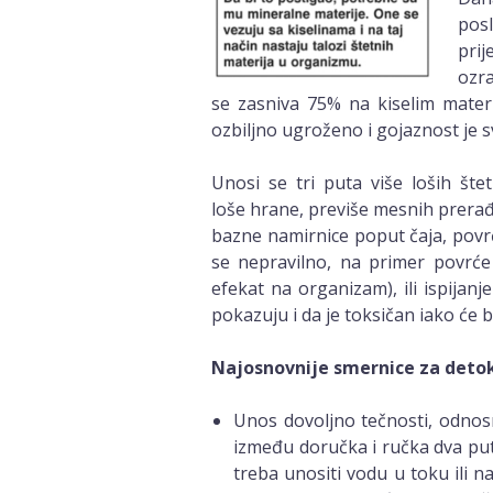
pos
pri
ozra
se zasniva 75% na kiselim mater
ozbiljno ugroženo i gojaznost je 
Unosi se tri puta više loših š
loše hrane, previše mesnih prera
bazne namirnice poput čaja, povr
se nepravilno, na primer povrće 
efekat na organizam), ili ispijanj
pokazuju i da je toksičan iako će 
Najosnovnije smernice za detoks
Unos dovoljno tečnosti, odnos
između doručka i ručka dva put
treba unositi vodu u toku ili n