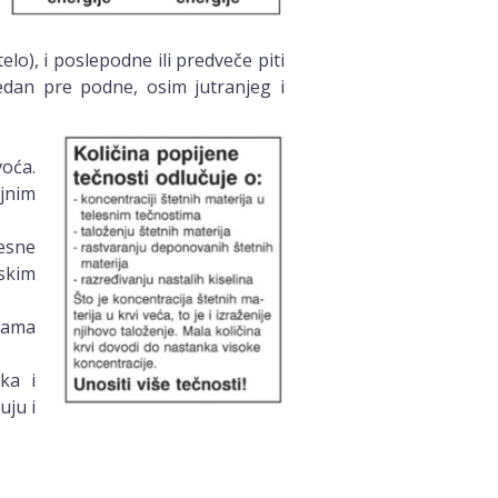
elo), i poslepodne ili predveče piti
 jedan pre podne, osim jutranjeg i
oća.
ljnim
mesne
nskim
nama
ka i
uju i