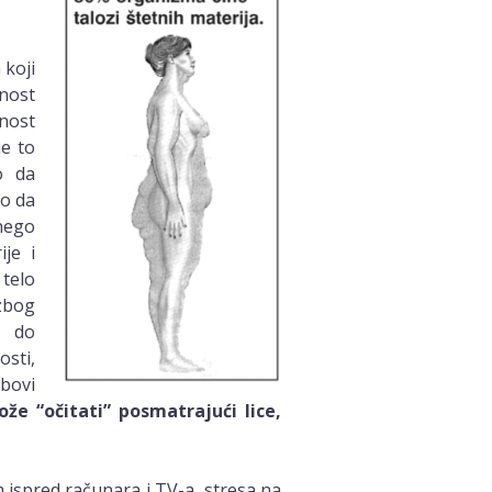
 koji
dnost
dnost
je to
o da
lo da
 nego
ije i
 telo
 zbog
i do
sti,
obovi
e “očitati” posmatrajući lice,
 ispred računara i TV-a, stresa na