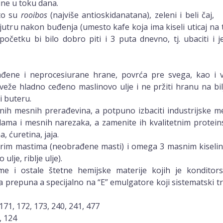
ine u toku dana.
što su
rooibos
(najviše antioskidanatana), zeleni i beli čaj,
 ujutru nakon buđenja (umesto kafe koja ima kiseli uticaj na t
U početku bi bilo dobro piti i 3 puta dnevno, tj. ubaciti i
ađene i neprocesiurane hrane, povrća pre svega, kao i v
 sveže hladno ceđeno maslinovo ulje i ne pržiti hranu na bi
i buteru.
tnih mesnih prerađevina, a potpuno izbaciti industrijske 
lama i mesnih narezaka, a zamenite ih kvalitetnim protei
, ćuretina, jaja.
brim mastima (neobrađene masti) i omega 3 masnim kiseli
ulje, riblje ulje).
me i ostale štetne hemijske materije kojih je konditors
 prepuna a specijalno na “E” emulgatore koji sistematski tr
 171, 172, 173, 240, 241, 477
, 124