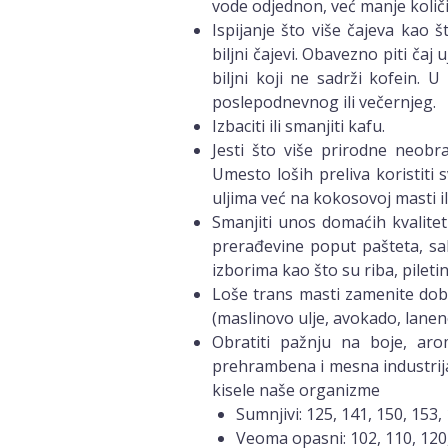
vode odjednon, već manje količ
Ispijanje što više čajeva kao 
biljni čajevi. Obavezno piti čaj
biljni koji ne sadrži kofein. 
poslepodnevnog ili večernjeg.
Izbaciti ili smanjiti kafu.
Jesti što više prirodne neobr
Umesto loših preliva koristiti
uljima već na kokosovoj masti il
Smanjiti unos domaćih kvalite
prerađevine poput pašteta, sa
izborima kao što su riba, piletina
Loše trans masti zamenite do
(maslinovo ulje, avokado, laneno 
Obratiti pažnju na boje, aro
prehrambena i mesna industrija
kisele naše organizme
Sumnjivi: 125, 141, 150, 153,
Veoma opasni: 102, 110, 120