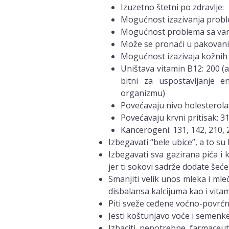
Izuzetno štetni po zdravlje:
Mogućnost izazivanja proble
Mogućnost problema sa varen
Može se pronaći u pakovani
Mogućnost izazivaja kožnih o
Uništava vitamin B12: 200 (a
bitni za uspostavljanje 
organizmu)
Povećavaju nivo holesterola:
Povećavaju krvni pritisak: 3
Kancerogeni: 131, 142, 210, 2
Izbegavati “bele ubice”, a to su
Izbegavati sva gazirana pića i 
jer ti sokovi sadrže dodate šeće
Smanjiti velik unos mleka i mle
disbalansa kalcijuma kao i vitam
Piti sveže ceđene voćno-povrć
Jesti koštunjavo voće i semenke
Izbaciti nepotrebne farmaceut