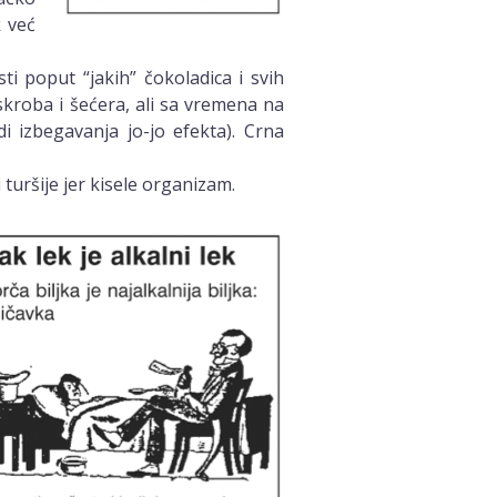
k već
i poput “jakih” čokoladica i svih
, skroba i šećera, ali sa vremena na
 izbegavanja jo-jo efekta). Crna
i turšije jer kisele organizam.