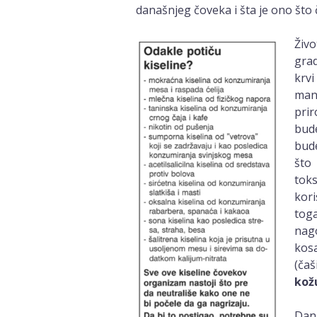
današnjeg čoveka i šta je ono što
Živo
grad
krvi
manj
pri
bude
bude
što 
toks
kori
tog
nago
kosa
(čaš
kožu
Dana