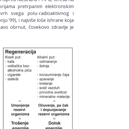
rijama pretrpanim elektronskim
ovrh svega polu-radioaktivnog i
u ’99), i najviše loše ishrane koja
avo obrnut, čovekovo zdravlje je