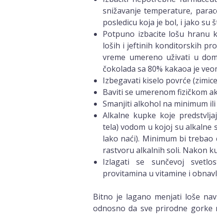
snižavanje temperature, parac
posledicu koja je bol, i jako su š
Potpuno izbacite lošu hranu ko
loših i jeftinih konditorskih pr
vreme umereno uživati u domać
čokolada sa 80% kakaoa je veom
Izbegavati kiselo povrće (zimice)
Baviti se umerenom fizičkom akt
Smanjiti alkohol na minimum ili
Alkalne kupke koje predstvlja
tela) vodom u kojoj su alkalne 
lako naći). Minimum bi trebao 
rastvoru alkalnih soli. Nakon kup
Izlagati se sunčevoj svetl
provitamina u vitamine i obnavlj
Bitno je lagano menjati loše navi
odnosno da sve prirodne gorke 