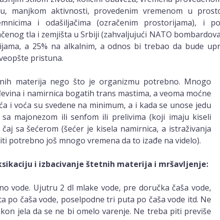
lu, manjkom aktivnosti, provedenim vremenom u prosto
jemnicima i odašiljačima (ozračenim prostorijama), i p
čenog tla i zemjišta u Srbiji (zahvaljujući NATO bombardovanj
ijama, a 25% na alkalnim, a odnos bi trebao da bude upr
sveopšte pristuna.
tetnih materija nego što je organizmu potrebno. Mnogo
đevina i namirnica bogatih trans mastima, a veoma moćne
ća i voća su svedene na minimum, a i kada se unose jedu
sa majonezom ili senfom ili prelivima (koji imaju kiseli
e čaj sa šećerom (šećer je kisela namirnica, a istraživanja
biti potrebno još mnogo vremena da to izađe na videlo).
ikaciju i izbacivanje štetnih materija i mršavljenje:
no vode. Ujutru 2 dl mlake vode, pre doručka čaša vode,
a po čaša vode, poselpodne tri puta po čaša vode itd. Ne
akon jela da se ne bi omelo varenje. Ne treba piti previše