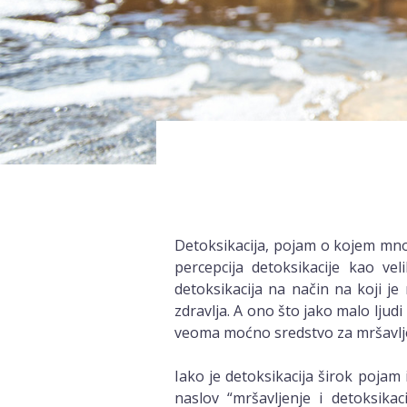
Detoksikacija, pojam o kojem mno
percepcija detoksikacije kao ve
detoksikacija na način na koji je
zdravlja. A ono što jako malo ljud
veoma moćno sredstvo za mršavlj
Iako je detoksikacija širok pojam
naslov “mršavljenje i detoksikac