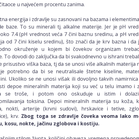
 čitaoce u najvećem procentu zanima.
tna energija i zdravlje su zasnovani na bazama i elementima
e baze. To su minerali tj. alkalne materije. Jer je pH vre
 oko 7.4 (pH vrednost veća 7 čini baznu sredinu, a pH vre
a od 7 čini kiselu sredinu), što znači da je krv bazna i da 
rodno okruženje u kojem bi čovekov organizam treba
. To dovodi do zaključka da bi svakodnevno u ishrani treba
 prisustvo viška baza, tj da se unosi više alkalnih materija
je potrebno da bi se neutralisale štetne kiseline, mater
ini. Ukoliko se ne unosi višak ili dovoljno takvih namirnica
sti depoe mineralnih materija koji su već u telu imamo i
a se troše, i potom ono oskuduje u istim i dolaz
milavanja toksina. Depoi mineralnih materija su koža, ko
, nokti, arterije (krvni sudovi), hrskavice i tetive, zgl
ice), krv.
Zbog toga se zdravlje čoveka veoma lako mož
, kosu, nokte, jačinu zglobova i kostiju.
šnjim stilom života, količini obaveza, vremena provedenom